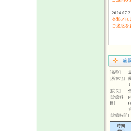
2024.0
令和6年8
ご迷惑を
[名称]
[所在地]
T
[院長]
[診療科
目]
[診療時間]
時間