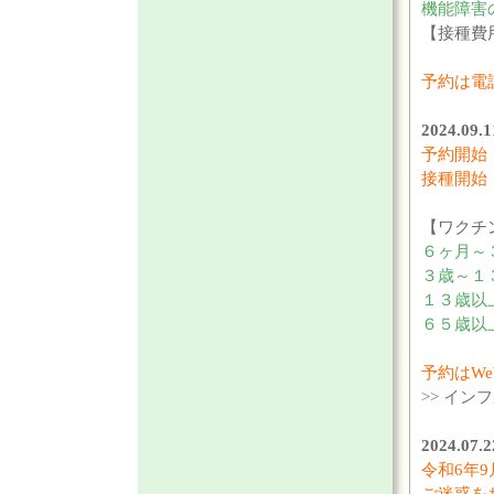
機能障害
【接種費用
予約は電
2024.
予約開始
接種開始
【ワクチ
６ヶ月～
３歳～１
１３歳以
６５歳以
予約はW
>> イ
2024.0
令和6年9
ご迷惑を